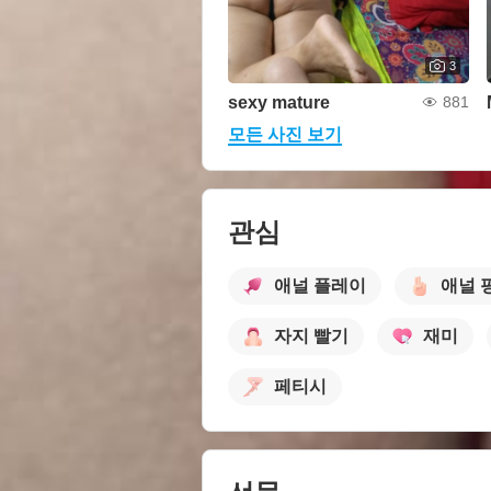
3
sexy mature
881
모든 사진 보기
관심
애널 플레이
애널 
자지 빨기
재미
페티시