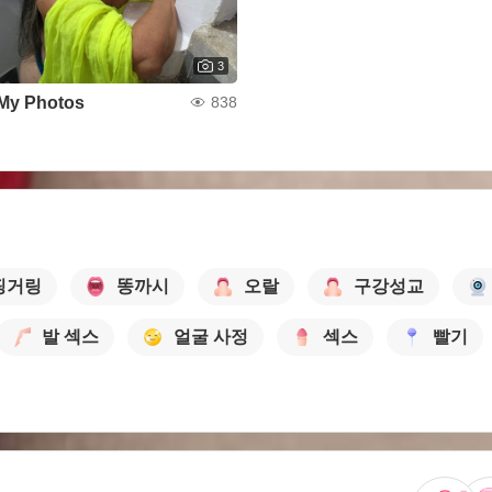
3
My Photos
838
핑거링
똥까시
오랄
구강성교
발 섹스
얼굴 사정
섹스
빨기