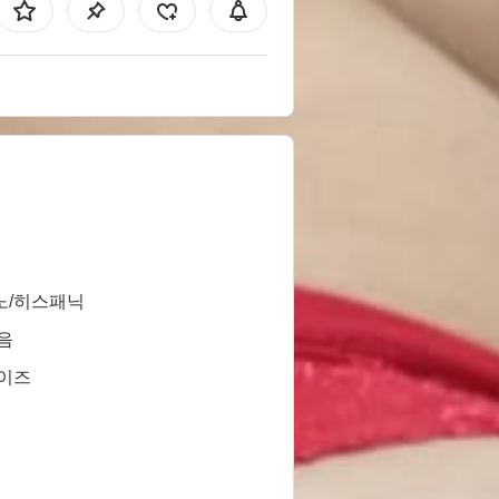
노/히스패닉
음
사이즈