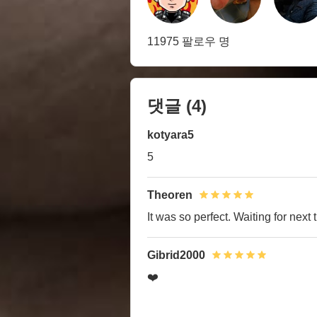
11975 팔로우 명
댓글
(4)
kotyara5
5
Theoren
It was so perfect. Waiting for next 
Gibrid2000
❤️