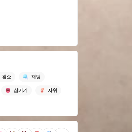
캠쇼
채팅
삼키기
자위