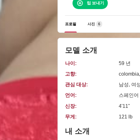
팁 보내기
프로필
사진
6
모델 소개
나이:
59 년
고향:
colombia
관심 대상:
남성, 여
언어:
스페인어
신장:
4'11"
무게:
121 lb
내 소개