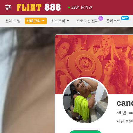
2204 온라인
전체 모델
카테고리
히스토리
프로모션 전체
콘테스트
can
59 년, c
지난 방송