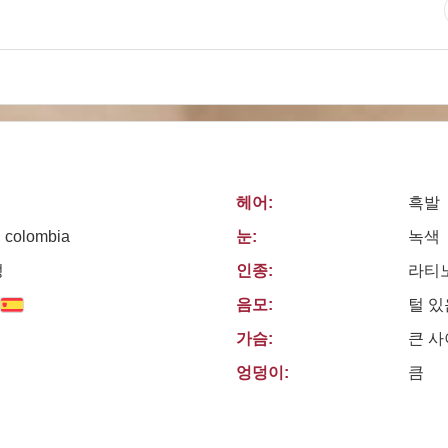
헤어:
흑발
, colombia
눈:
녹색
성
인종:
라티
음모:
털 있
가슴:
큰 
엉덩이:
큼